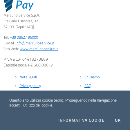
Mercurio Service S.p.A.
Via Carlo D’Andrea, 32
67100 L’Aquila (AQ)
Tel.
+39 0862.196000
E-Mail:
info@mercurioservice.it
Sito Web:
www.mercurioservice.it
P.IVA e C.F. 01413270669
Capitale sociale € 600.000 i.v.
Note legali
Chi siamo
Privacy policy
FAQ
Cookie policy
Contatti
Questo sito utilizza cookie tecnici.
Proseguendo nella navigazione
accetti l'utilizzo dei cookie.
Powered by
Artemedia Srl
COOKIES
I CO
INFORMATIVA COOKIE
OK